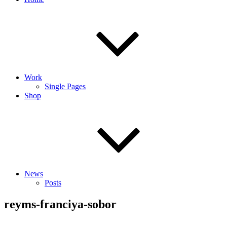
Work
Single Pages
Shop
News
Posts
reyms-franciya-sobor