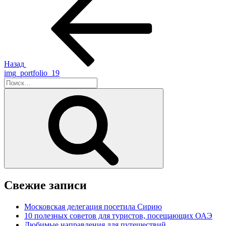
запись:
по
записям
Назад
img_portfolio_19
Искать:
Поиск
Свежие записи
Московская делегация посетила Сирию
10 полезных советов для туристов, посещающих ОАЭ
Любимые направления для путешествий