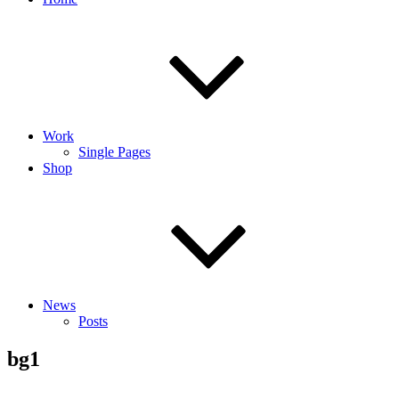
Work
Single Pages
Shop
News
Posts
bg1