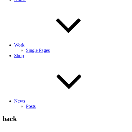
Work
Single Pages
Shop
News
Posts
back