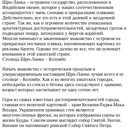
Шри-Ланка – островное государство, расположенное в
Индийском океане, которое у наших соотечественников
ассоциируется с чаем, слонами и прекрасными пляжами.
Действительно, все это есть в этой далекой и загадочной
стране. Так же, как и огромное количество уникальных
архитектурных достопримечательностей, загадочных гротов и
подводных пещер, затонувших у берегов кораблей.
Многие начинают и заканчивают знакомство с островом на
прекрасных песчаных пляжах, напоминающих картинку из
рекламы баунти. Однако это далеко не все, что заслуживает
внимания в этой азиатской стране.
Столица Шри-Ланки – Коломбо
Начать знакомство с историческим прошлым и
ультрасовременным настоящим Шри-Ланки лучше всего в ее
столице – Коломбо. Как и во многих азиатских городах,
небоскребы из стекла и бетона здесь соседствуют с храмами,
возраст которых насчитывает не одну сотню лет.
Одна из самых известных достопримечательностей города,
ставшая его визитной карточкой – храм Келания-Раджа-Маха-
Вихара. Украшением храмовых стен являются
многочисленные фрески, на которых изображены сцены из
жизни Будды. Совсем иначе выглядит собор Святой Люсии.
Внешне он напоминает римский Собор Святого Петра.