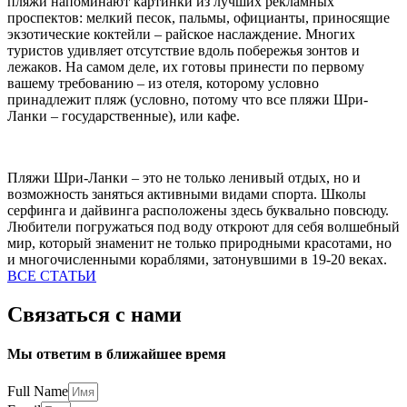
пляжи напоминают картинки из лучших рекламных
проспектов: мелкий песок, пальмы, официанты, приносящие
экзотические коктейли – райское наслаждение. Многих
туристов удивляет отсутствие вдоль побережья зонтов и
лежаков. На самом деле, их готовы принести по первому
вашему требованию – из отеля, которому условно
принадлежит пляж (условно, потому что все пляжи Шри-
Ланки – государственные), или кафе.
Пляжи Шри-Ланки – это не только ленивый отдых, но и
возможность заняться активными видами спорта. Школы
серфинга и дайвинга расположены здесь буквально повсюду.
Любители погружаться под воду откроют для себя волшебный
мир, который знаменит не только природными красотами, но
и многочисленными кораблями, затонувшими в 19-20 веках.
ВСЕ СТАТЬИ
Связаться с нами
Мы ответим в ближайшее время
Full Name