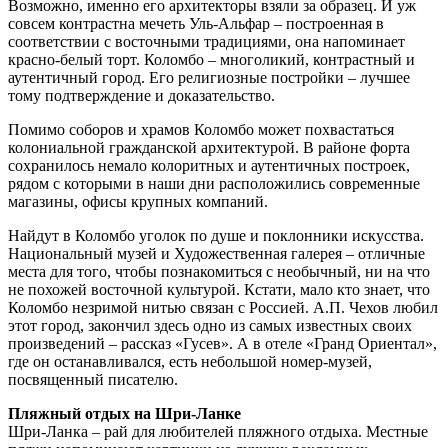
Возможно, именно его архитекторы взяли за образец. И уж
совсем контрастна мечеть Уль-Альфар – построенная в
соответствии с восточными традициями, она напоминает
красно-белый торт. Коломбо – многоликий, контрастный и
аутентичный город. Его религиозные постройки – лучшее
тому подтверждение и доказательство.
Помимо соборов и храмов Коломбо может похвастаться
колониальной гражданской архитектурой. В районе форта
сохранилось немало колоритных и аутентичных построек,
рядом с которыми в наши дни расположились современные
магазины, офисы крупных компаний.
Найдут в Коломбо уголок по душе и поклонники искусства.
Национальный музей и Художественная галерея – отличные
места для того, чтобы познакомиться с необычный, ни на что
не похожей восточной культурой. Кстати, мало кто знает, что
Коломбо незримой нитью связан с Россией. А.П. Чехов любил
этот город, закончил здесь одно из самых известных своих
произведений – рассказ «Гусев». А в отеле «Гранд Ориентал»,
где он останавливался, есть небольшой номер-музей,
посвященный писателю.
Пляжный отдых на Шри-Ланке
Шри-Ланка – рай для любителей пляжного отдыха. Местные