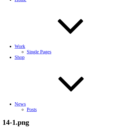
Work
Single Pages
Shop
News
Posts
14-1.png